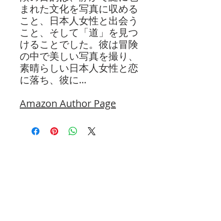
まれた文化を写真に
収める
こと、
日本人
女性と
出会う
こと、
そして
「道」を
見つ
ける
ことでした。彼は冒険
の中で
美しい
写真を撮り、
素晴らしい
日本人
女性と恋
に落ち、彼に
...
Amazon Author Page
FOLLOW
For engaging content on evangelism
and the Faith Forward life!