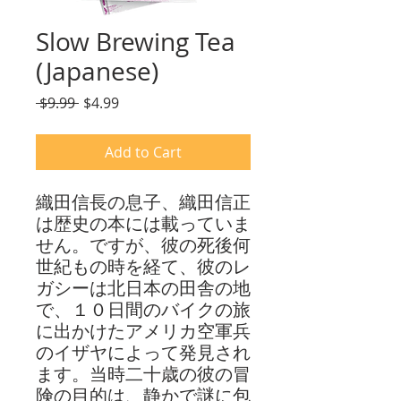
Slow Brewing Tea
(Japanese)
Regular
Sale
 $9.99 
$4.99
Price
Price
Add to Cart
織田信長の息子、織田信正
は歴史の本には載っていま
せん。
ですが
、彼の死後何
世紀もの時を経て、彼のレ
ガシーは
北日本
の田舎の地
で、１０日間の
バイク
の旅
に出かけた
アメリカ
空軍兵
の
イザヤ
によって
発見され
ます。当時
二十歳
の彼の冒
険の目的は、静かで謎に包